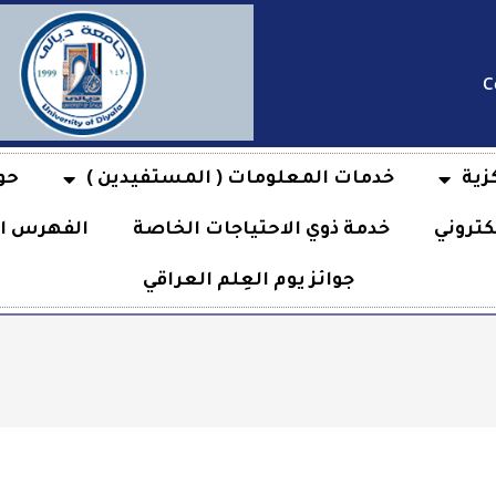
C
زية
خدمات المعلومات ( المستفيدين )
حو
كتروني
خدمة ذوي الاحتياجات الخاصة
الفهرس ال
جوائز يوم العِلم العراقي