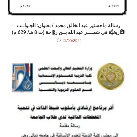
رسالة ماجستير عبد الخالق محمد / بعنوان: الجـوانـب
التَّاريخيَّة في شعــــر عبد الله بــن روَّاحة (ت 8 هـ/ 629 م)
15/05/2025