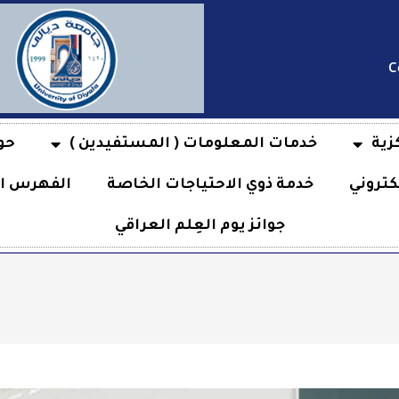
C
زية
خدمات المعلومات ( المستفيدين )
حو
كتروني
خدمة ذوي الاحتياجات الخاصة
الفهرس ال
جوائز يوم العِلم العراقي