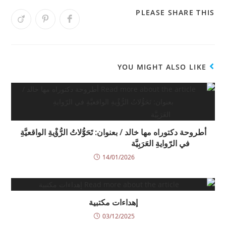
PLEASE SHARE THIS
YOU MIGHT ALSO LIKE
أطروحة دكتوراه مها خالد / بعنوان: تَحَوُّلاتُ الرُّؤْيةِ الواقعيَّةِ
في الرّوايةِ العَرَبِيَّة
14/01/2026
إهداءات مكتبية
03/12/2025