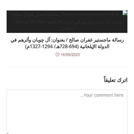
رسالة ماجستير غفران صالح / بعنوان: آل چوبان وأثرهم في
الدولة الإيلخانية (694-728هـ/ 1294-1327م)
16/06/2025
اترك تعليقاً