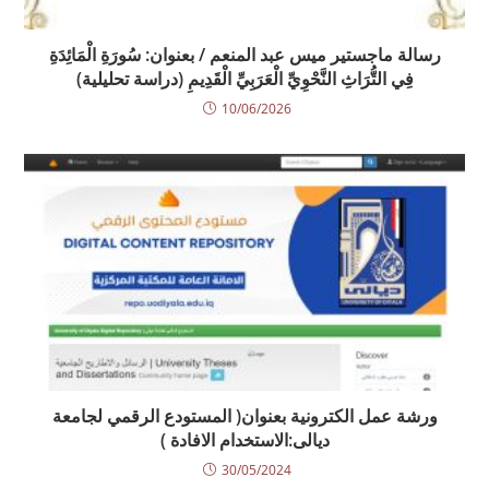
رسالة ماجستير ميس عبد المنعم / بعنوان: سُورَةِ الْمَائِدَةِ
فِي التُّرَاثِ النَّحْوِيِّ الْعَرَبِيِّ الْقَدِيمِ (دراسة تحليلية)
10/06/2026
ورشة عمل الكترونية بعنوان( المستودع الرقمي لجامعة
ديالى:الاستخدام الافادة )
30/05/2024