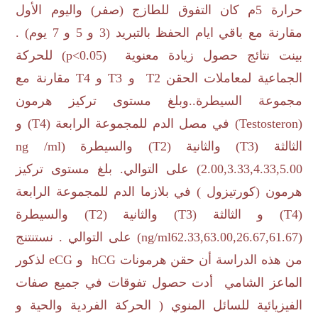
حرارة 5م كان التفوق للطازج (صفر) واليوم الأول
مقارنة مع باقي ايام الحفظ بالتبريد (3 و 5 و 7 يوم) .
بينت نتائج حصول زيادة معنوية (
p<0.05
) للحركة
الجماعية لمعاملات الحقن
T2
و
T3
و
T4
مقارنة مع
مجموعة السيطرة..وبلغ مستوى تركيز هرمون
(
Testosteron
) في مصل الدم للمجموعة الرابعة (
T4
) و
الثالثة (
T3
) والثانية (
T2
) والسيطرة (
ng /ml
2.00,3.33,4.33,5.00
) على التوالي. بلغ مستوى تركيز
هرمون (كورتيزول ) في بلازما الدم للمجموعة الرابعة
(
T4
) و الثالثة (
T3
) والثانية (
T2
) والسيطرة
(62.33,63.00,26.67,61.67
ng/ml
) على التوالي . نستنتنج
من هذه الدراسة أن حقن هرمونات
hCG
و
eCG
لذكور
الماعز الشامي أدت حصول تفوقات في جميع صفات
الفيزيائية للسائل المنوي ( الحركة الفردية والحية و