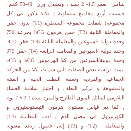
شامي بعمر 1.5- 2 سنة ، وبمعدل وزن 40-50 كغم
قسمت أربع مجاميع متساوية ( ثلاثة ذكور في كل
مجموعة) شملت مجموعة السيطرة (
T1
) بدون حقن
والمعاملة الثانية (
T2
) حقن هرمون
hCG
بجرعة 750
وحدة دولية /اسبوعين والمعاملة الثالثة (
T3
) حقن
eCG
وحدة دولية /اسبوعين والمعاملة الرابعة (
T4
) حقن 375
وحدة دولية/اسبوعين من كلا الهرمونين
hCG
و
eCG
.تمت دراسة بعض الصفات التي شملت كلا من الحركة
الجماعية والفردية ونسبة النطف الحية و الميتة
والمشوهة و تركيز النطف و اختبار سلامة الغشاء
البلازمي لسائل المنوي الطازج والمبرد لمدة 7,5,3,1 يوم
, كما تم قياس مستوى هرمون التيستوستيرون و
الكورتيزول في مصل الدم , أدت المعاملة (
T4
)
والمعاملة (
T2
) و (
T3
) إلى حصول زيادة معنوية