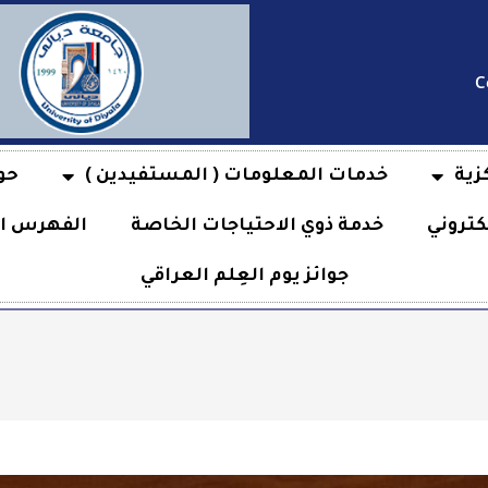
C
زية
خدمات المعلومات ( المستفيدين )
حو
كتروني
خدمة ذوي الاحتياجات الخاصة
الفهرس ال
جوائز يوم العِلم العراقي