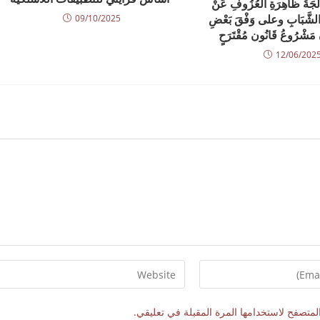
جَةُ ظَاهِرَةِ الْعُزُوفِ عَنْ
ى الشَّبَابِ وعلى وَفْقَ بَعْضِ
09/10/2025
َشْرُوعُ قَانُون مُقْتَرَحٍ
12/06/202
لمتصفح لاستخدامها المرة المقبلة في تعليقي.