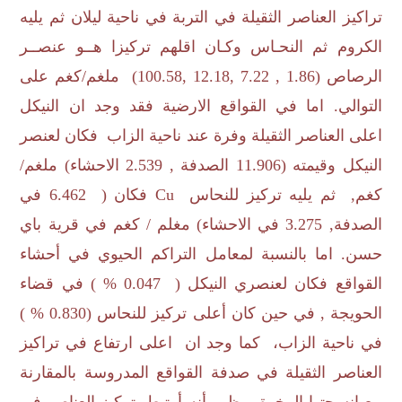
تراكيز العناصر الثقيلة في التربة في ناحية ليلان ثم يليه
الكروم ثم النحـاس وكـان اقلهم تركيزا هــو عنصــر
الرصاص (
100.58, 12.18, 7.22 , 1.86
) ملغم/كغم على
التوالي
.
اما في القواقع الارضية فقد وجد ان النيكل
اعلى العناصر الثقيلة وفرة عند ناحية الزاب فكان لعنصر
النيكل وقيمته (11.906 الصدفة , 2.539 الاحشاء) ملغم/
كغم, ثم يليه تركيز للنحاس
Cu
فكان ( 6.462 في
الصدفة, 3.275 في الاحشاء) مغلم / كغم في قرية باي
حسن. اما بالنسبة لمعامل التراكم الحيوي في أحشاء
القواقع فكان لعنصري النيكل ( 0.047 % ) في قضاء
الحويجة , في حين كان أعلى تركيز للنحاس (0.830 % )
في ناحية الزاب، كما وجد ان اعلى ارتفاع في تراكیز
العناصر الثقیلة في صدفة القواقع المدروسة بالمقارنة
مع انسجتها الرخوة، وظهر أنه أرتبط بتركیز العناصر في