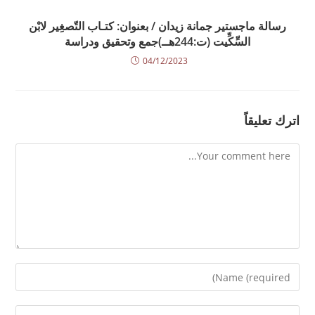
رسالة ماجستير جمانة زيدان / بعنوان: كتـاب التّصغِير لابْن
السِّكِّيت (ت:244هــ)جمع وتحقيق ودراسة
04/12/2023
اترك تعليقاً