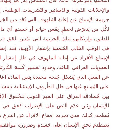
أساسها ومُرتكزها؛ لذلك فأن المَساس به ِ هو إنتهاك لِ
والإعلانات الدَولية والدَساتير والتَشريعات الوَطنية،
جريمة الإمتناع عن إغاثةِ المَلهوف التي تُعّد من الجَ
لكُل من يَتعرّض لخطرٍ يَمُس حياتهِ أو جَسدهِ أيً ما
للقانون وإرتكابهم لتلك الجريمة التي تَمُس الحَق في ا
في الوقتِ الحَالي المُتمثلة بإنتشار الأوبئة، فَقد إن
العقوبات العراقي النافذ، وحدود تَفسير كَلمة الكَارثة
عن الفعلِ الذي يُشكل جُنحة محددة بنص المادة اعلاه 
على المُمتنعِ عَنها في ظلِ الظُروف الإستثنائية بإنتش
بين مُصادقة العراق على العهدِ الدَولي للحُقوق الإ
يُنظمه، كذلك مدى تجريم إمتناعِ الافراد عن التبرعِ ب
يَصطدم بحقِ الإنسان على جَسدهِ وضرورة موافقتهِ 