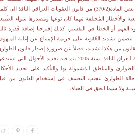
إقتراحنا للمشرع العراقي بَتغييرِ كلمة الكارثة الواردة بنص المادة(370/2) من قانون العقوبات العراقي النافذ الى كل
 والأخطار المُختلفة مَهما كان نَوعها ومَصدرها سَواء الطَبيع
ِ الفهم أو الخطأ في التفسير، كذلك إقترحنا إضافة فَقرة ثالث
قي النافذ تَتضمن تَشديد العُقوبة على جريمةِ الإمتناع عن إغاثة الملهو
القانون من هكذا تَشديد، فضلاً عن ضرورةِ إصدار قانون للطوار
إستناداً لنصِ المادة (61/تاسعا/ج) من دستور جمهورية العراق النافذ لسنة 2005 يتم فيه تَحديد الأحوال التي تَست
الطوارئ والمناطق المَشمولة بها والتأكيد على تحديدِ الأحكا
رض حالة الطوارئ لتجنبِ التَعسف في إستخدامِ القانون من قبل
يــة ولا سيما الحق في الحياة.