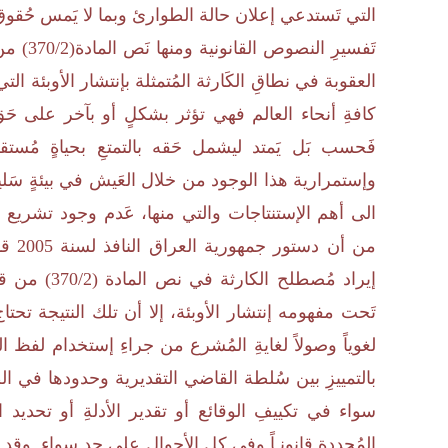
التي تَستدعي إعلان حالة الطوارئ وبما لا يَمس حُقوق
تَفسيرِ
العقوبة في نطاقِ الكَارثة المُتمثلة بإنتشار الأوبئة الت
كافةِ أنحاء العالم فهي تؤثر بشكلٍ أو بآخر على حَق 
فَحسب بَل يَمتد ليشمل حَقه بالتمتعِ بحياةٍ مُستق
وإستمرارية هذا الوجود من خلال العَيش في بيئةٍ سَل
الى أهم الإستنتاجات والتي منها، عَدم وجود تشريع
إيراد مُصطل
تَحت مفهومه إنتشار الأوبئة، إلا أن تلك النتيجة تحتا
لغوياً وصولاً لغايةِ المُشرع من جراءِ إستخدام لفظ
بالتمييزِ بين سُلطة القاضي التقديرية وحدودها في الظ
سواء في تكييفِ الوقائع أو تقدير الأدلةِ أو تحديد
المُحددة قانونـاً وفي كل الأحوال على حدٍ سواء. وقد 