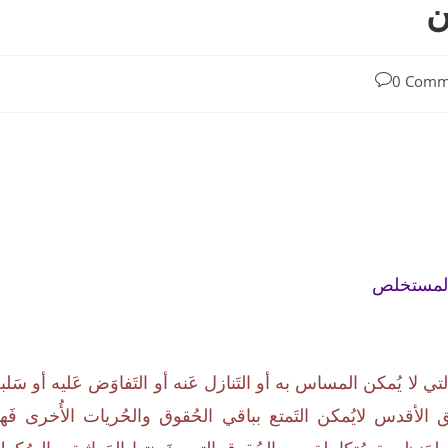
ن
0 Comm
لمستخلص
ي لا يُمكن المساس به أو التَنازل عَنه أو التَفاوَض عَليه أو سَلب
حَق الأقدس لايُمكن التَمتع بباقي الحُقوق والحُريات الأُخرى فَه