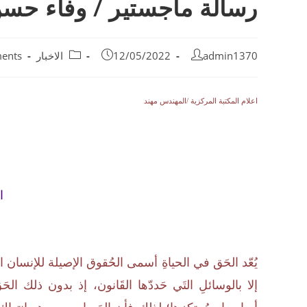
رسالة ماجستير / وفاء حس
admin1370
12/05/2022
الاخبار
ents
اعلام المكتبة المركزية /المهندس مهند
ا
يُعّد الحَق في الحياةِ أسمى الحُقوق الإصيلة للإنسان الت
إلا بالوسائلِ التَي حَددّها القَانون، إذ بدون ذلك ال