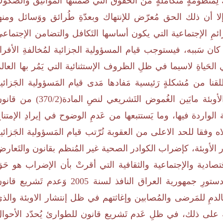
مَنظومةٍ مُتكاملةٍ من الحُقوق التي ضَمنتها المَواثيق والصُكو
 إلا أن ذلك الحق مُعرّض للإنتهاك وبعدّةِ طُرائق ووَسائل ومنه
رائمِ الإجتماعية التي يكون أساسها التَكافل والتضامن الإجتماع
 كان سَببه، فيستوجب قيام المسؤولية الجزائية لمُخالفةِ الأفرا
لحَياةِ لاسيما في ظلِ الظروف الإستثنائية التي يَمُر بها العال
طلقنا من مُشكلةٍ رَئيسية مَفادها مَدى قيام المَسؤولية الجَزائي
لإمتناع الأفراد عن إغاثة الملهوف في ظلِ إنتشار الأوبئة مابَين الغُموض التَشريعي لنصِ المادة(70/2
 الواردة فيها، وما يَستتبعها من عَدمِ الوضوح في إيرادِ الإمتنا
وفقا للحد الاعلى من العقوبة تُرّتب قيام المَسؤولية الجَزائي
ار الأوبئة، كإضراب الكوادر الصحية غير المُنظم بقانون والتَعار
قتصادية والإجتماعية والثقافية التي أقرتْ بأن الإضراب هو حَ
للإنسانِ وبَين عدَم النَص على الإضراب كحق في دستورِ جمهورية العراق النافذ لسنة 2005 وَعدم تَشريع
الدمِ للمَرضى والمُصابين وإغاثتهم في ظل إنتشار الاوبئة والذ
على ذلك، في ظلِ عَدم تَشريع قانون للطوارئ يُحدّد الأحوا