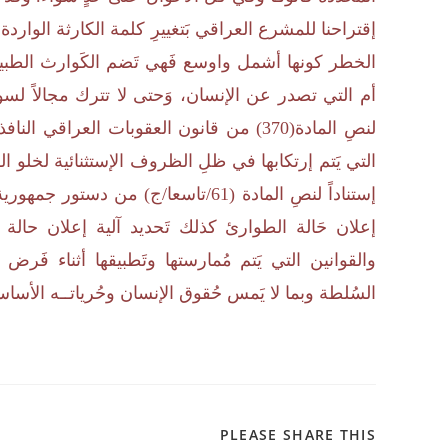
الخطر كونها أشمل واوسع فَهي تَضم الكَوارث الطبيعية
أم التي تصدر عن الإنسان، وَحتى لا تترك مجالاً لسوء
لنصِ المادة(370) من قانون العقوبات العرا
التي يَتم إرتكابها في ظلِ الظروف الإستثنائية لخلو 
إعلان حَالة الطوارئ كذلك تَحديد آلية إعلان حالة 
والقوانين التي يَتم مُمارستها وتَطبيقها أثناء فَ
السُلطة وبما لا يَمس حُقوق الإنسان وحُرياتــه الأساس
PLEASE SHARE THIS