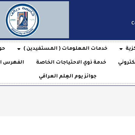
C
زية
خدمات المعلومات ( المستفيدين )
حو
كتروني
خدمة ذوي الاحتياجات الخاصة
الفهرس ال
جوائز يوم العِلم العراقي