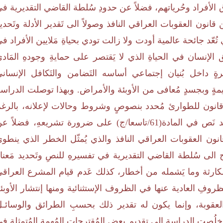
 الأفراد وحُرياتهم، فضلاً عن حدودِ سُلطة القاضي التقديرية ف
 النصوص القانونية ومنها نَص المادة(370/2) من قانون العقوبات العراقي النافذ وصولاً الى تَقدير الأدلة وتَحد
ي تُعّد جائحة عالمية أودت ولا زالت تودي بحياةِ مَلايين الأفراد ف
الإنسان في الحياةِ الذي لا يَقتصر على حمايةِ وجودهِ المَاد
رةٍ داخل بُنيان إجتماعي أساسه التَضامن والتَكافل الإنسان
يمةٍ وبجسدٍ مُعافى من الأوبئة والأمراض. وبهذا توصلت الدراس
 قانون للطوارئ مُحدد بنصوصٍ وشروط وحالات لإعلانه، بالرغم
من أن دستور جمهورية العراق النافذ لسنة 2005 قد نَص في المادة(61/تاسعا/ج) على ضرورة تشريعهِ، فضلاً 
ح الكارثة في نص المادة (370/2) من قانون العقوبات العراقي النافذ والذي يُمثّل الخطر الذي ينطو
ج الى سُلطة القاضي التقديرية في تفسيرهِ للنصِ وتَحديد مَعنا
 الكارثة وما يَشمله من أخطار، كذلك عَدم قيام المشرع العراق
روفِ العادية عنها في الظروف الإستثنائية ومنها إنتشار الأوبئ
 العقوبة، وإنما يكون له تقدير ذلك بحسبِ الطرائق والوسائـ
خلُصت الدراسة الى تقديمِ بعض المُقترحاتِ المُهمة المُتمثلة ف