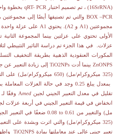
(
16SrRNA
) ، تم تصميم اختبار
qRT- PCR
بخطوة واحد
BOX –PCR
والتي تم تصنيفها أيضًا إلى مجموعتين 
مجموعتين (
A1
و
A2
). يحتوي
A1
على عزلة واحدة ،
الأولى تحتوي على عزلتين بينما المجموعة الثانية
عزلات.
في هذا الجزء تم دراسة التاثير التثبيطي لثلا
المكورات العنقودية الذهبية بطريقة التخفيف ال
ZnONPS
بينما أدت
TiO2NPs
إلى زيادة التعبير عن 
(
325
ميكروكرام/مل) (
650
ميكروكرام/مل) على التو
بمعدل يبلغ
0.25
وجد في حالة العزلات المعاملة ب
تقليل في معدل التعبير الجيني لجين
med
A
وفقًا لـ
انخفاض في قيمة التعبير الجيني في أربعة عزلات لج
مل) والتغيير من
0.08 to 0.61
ضعفًا في التعبير الج
(
325
ميكروكرام/مل) والتي اثرت وبشدة على التعبي
تعبير جيني عالي عند معاملتها بمادة
TiO2NPS
واظه