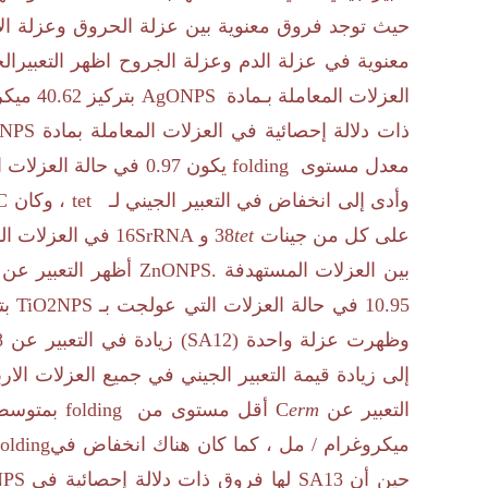
حيث توجد فروق معنوية بين عزلة الحروق وعزلة الاد
معنوية في عزلة الدم وعزلة الجروح
اظهر التعبيرال
العزلات المعاملة بـمادة
AgONPS
بتركيز
40.62
ميكر
ذات دلالة إحصائية في العزلات المعاملة بمادة
NPS
معدل مستوى
folding
يكون ​​
0.97
في حالة العزلات ال
وأدى إلى انخفاض في التعبير الجيني لـ
tet
، وكان
C
على كل من جينات
tet
38
و
16SrRNA
في العزلات ال
بين العزلات المستهدفة
.
ZnONPS
أظهر التعبير عن
10.95
في حالة العزلات التي عولجت بـ
TiO2NPS
بت
وظهرت عزلة واحدة (
SA12
) زيادة في التعبير عن
8
إلى زيادة قيمة التعبير الجيني في جميع العزلات الارب
التعبير عن
erm
C
أقل مستوى من
folding
بمتوسط ​
ميكروغرام / مل ، كما كان هناك انخفاض في
folding
حين أن
SA13
لها فروق ذات دلالة إحصائية في
PS