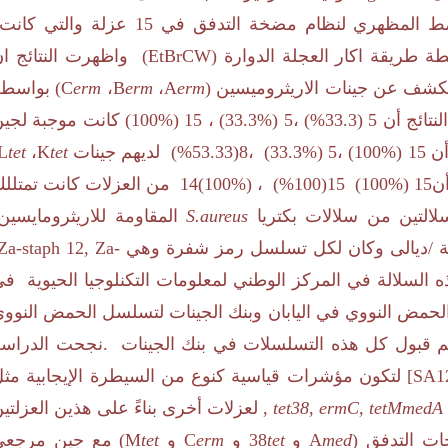
نمط المظهري لنظام مضخة التدفق في
15
عزلة والتي كانت
ة طريقة اكار العجلة الدوارة (
EtBrCW
) واظهرت النتائج ا
الكشف عن جينات الاريثروميسين (
erm
A
،
erm
B
،
erm
C
) بواسط
لنتائج أن
5
(
33.3
%
) ،
5
(
%
33.3
) ،
15
(
(100%
كانت موجبة لجي
أن
15
(
(100%
،
5
(
%
33.3
) ،
8
(
%53.33
) لديهم جينات
tet
K
،
tet
L
أن
15
(
15 (100%
(
(%100
،
(100%)
14
من العزلات كانت تمتلل
التين من سلالات بكتريا
S.aureus
المقاومة للاريثرومايسين
قوبة /ديالى وكان لكل تسلسل رمز شفرة وهي
Za-staph 12, Za-
 السلالة في المركز الوطني لمعلومات التكنلوجيا الحيوية ف
 الحمض النووي في اليابان وبنك الجينات لتسلسل الحمض النوو
م قبول كل هذه التسلسلات في بنك الجينات .نجحت الدراس
[SA1
لتكون مؤشرات قياسية كنوع من السيطرة الإيجابية مث
medA
ermC, tetM
,
tet38
,
لعزلات أخرى بناءً على هذين العزلتي
ات التدفق (
med
A
و
tet
38
و
erm
C
و
tet
M
) مع جين مرجعي