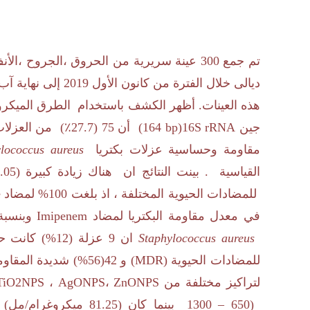
تم جمع
300
عينة سريرية من الحروق ،الجروح ،الأ
ديالى خلال الفترة من كانون الأول
2019
إلى نهاية آب 2020. وأظهرت النتائج أن العزلات البكتيرية ظهر
هذه العينات. أظهر الكشف باستخدام الطرق الميكروبي
جين
16S rRNA
(
164 bp
) أن
75
(
27.7
٪) من العزلات 
مقاومة وحساسية عزلات بكتريا
ylococcus aureus
القياسية . بينت النتائج ان هناك زيادة كبيرة
.05)
للمضادات الحيوية المختلفة ، اذ بلغت
100
% لمضاد
e
في معدل مقاومة البكتريا لمضاد
Imipenem
وبنسب
Staphylococcus aureus
ان
9
عزلة (
12
%) كانت ح
للمضادات الحيوية (
MDR
) و
42
(
56
%) شديدة المقاوم
لتراكيز مختلفة من
ZnONPS
،
AgONPS
،
TiO2NPS
1300 – 650)
بينما كان (
81.25
ميكروغرام/مل)