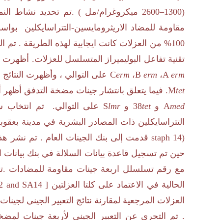
(
1300
–
2600
ميكروغرام/مل ) .تم تحديد نشاط ال
مقاومة للمضاد الاريثرومايسين-التتراسايكلين بواسط
100
% من العزلات كانت ايجابية لهذه الطريقة . تم 
تقنية تفاعل البوليميراز المتسلسل للعزلات. أظهرت ا
erm
A
،
erm
B
،
erm
C
على التوالي ، وأظهرت النتائج 
tet
M
. فيما يتعلق بانتشار جينات مضخة التدفق أظهر 
med
A
و
tet
38
و
lmr
S
على التوالي. تم انتخاب سل
التتراسايكلين ذات المصادر البشرية في مدينة بع
staph 14)
قدمت إلى بنك الجينات العام . تم نشر هذه
حين تم تسجيل قاعدة بيانات السلالة في بنك بيانات
مع رقم تسلسلل اربعة جينات مقاومة للمضادات
.
ت
الحالية في الاعتماد على كلتا العزلتين
2 and SA14 ]
العزلات المرجعية لمقارنة نتائج التعبير الجيني لجينات
. تم التحري عن التعبير الجيني لأربعة جينات لمضخ