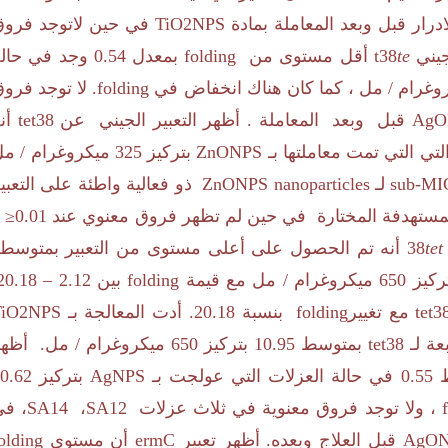
رار قبل وبعد المعاملة بمادة
TiO2NPS
في حين لاتوجد فروق
جيني
te
t38
أقل مستوى من
folding
بمعدل
0.54
وجد في حالة
وغرام / مل ، كما كان هناك انخفاض في
folding
. لا توجد فرو
AgO
قبل وبعد المعاملة . أظهر التعبير الجيني عن
tet38
أن
تي التي تمت معاملتها بـ
ZnONPS
بتركيز
325
ميكروغرام / م
sub-MI
لـ
ZnONPS nanoparticles
ذو فعالية واطئة على التعبي
مستهدفة المختارة في حين لم تظهر فروق معنوي عند
 ≥0.01
tet
38
أنه تم الحصول على أعلى مستوى من التعبير بمتوسط ​
ركيز
650
ميكروغرام / مل مع قيمة
folding
بين
2.12
–
20.18
tet3
مع تغيير
folding
بنسبة
20.18
. أدت المعالجة بـ
TiO2NPS
عة لـ
tet38
بمتوسط ​​
10.95
بتركيز
650
ميكروغرام / مل.
أظهر
​
0.55
في حالة العزلات التي عولجت بـ
AgNPS
بتركيز
0.62
، ولا توجد فروق معنوية في ثلاث عزلات
SA12
،
SA14
، في
AgON
قبل العلاج وبعده. أظهر تعبير
ermC
أن مستوى
olding