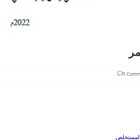
مر
0 Comm
لمستخلص