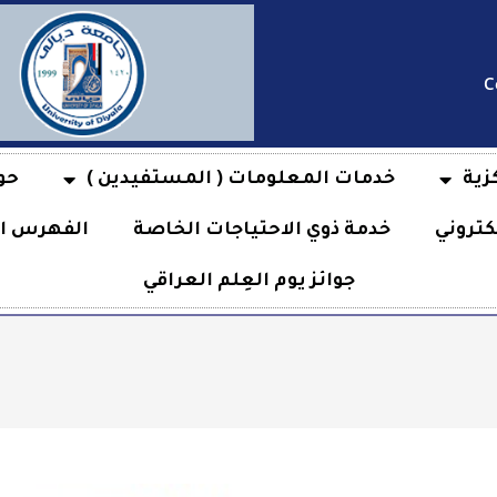
C
زية
خدمات المعلومات ( المستفيدين )
حو
كتروني
خدمة ذوي الاحتياجات الخاصة
الفهرس ال
جوائز يوم العِلم العراقي