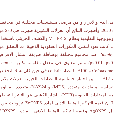
نف، الدم والادرار و من مرضى مستشفيات مختلفة في محافظ
ت في
270
من
ولوجية التقليدية بنظام
VITEK 2
والكشف الجزيئي باستخدا
كانت تعود لبكتريا المكورات العنقودية الذهبية تم التحقق م
Staph
ضد مجاميع مختلفة بوساطة طريقة انتشار الاقراص
p<0.01, p<0
) بتاثير معنوي في معدل مقاومة بكتريا
.aureus
Cefotaxim
و
100
% لمضاد
colistin
في حين كان هناك انخفاض
ة
12
% . بين اختبار حساسية المضادات الحيوية لعزلات بكتري
ساسة لمضادات متعددة (
MDS
) و
24
(
32
%) متعددة المقاوم
ة للمضادات الحيوية (
XDR
) ..اشار الكشف عن التاثير التثبيط
ان قيمة التركيز المثبط الادنى لمادة
ZnONPS
تراوحت بين
 ل
AgONPS
وقيمة التركيز المثبط الادنى لمادة
TiO2NPS