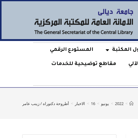
ل المكتبة
المستودع الرقمي
آلي
مقاطع توضيحية للخدمات
>
2022
>
يونيو
>
16
>
الاخبار
>
أطروحة دكتوراه / زينب عامر