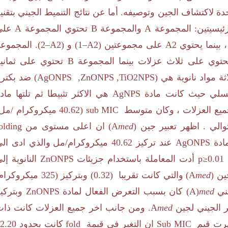
ة لاكتشاف الجين وتوصيفه.
أما عن نتائج التنميط الجيني بتقني
رئيسيتين: المجموعة
A
والمجموعة
B
تحتوي المجموعة
A
على
 بينما يحتوي
A2
على مجموعتين (
A2
–
1
) و (
A2
–
2
). المجموع
 تحتوي على ثلاث عزلات بينما المجموعة
B
تحتوي على ثماني
ثة مواد نانوية هي (
AgONPS ,ZnONPS ,TiO2NPS
) ضد بكتري
تسلسلي حيث كانت مادة
AgNPS
هي الاكثر تثبيطا ثم تلتها ماد
جميع العزلات ، وكان متوسط
MIC
sub
(
40.62
ميكروكرام /مل
الي .
اظهر تعبير جين (
med
A
) ان اعلى مستوى من
olding
مادة
AgONPS
عند تركيز
40.62
ميكروكرام/مل والذي ادى ال
p≥0.01
أدت المعاملة باستخدام جزيئات
ZnONPS
النانوية إل
ين (
med
A
) والتي كانت تقريبا (
0.32
) وبتركيز (
325
ميكروكرام
يني
med
A)
) كان بسبب التعرض الفعال لمادة
ZnONPS
وبتركي
ر الجيني لجين
med
A
. ومن جانب اخر جميع العزلات كانت ذا
رت قيم
Sub MIC
ان التغير في قيمة
fold
كانت بحدود
2.20