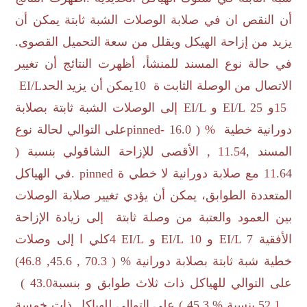
أن النقص ان في صلابة الوصلات الشبة ثابتة يمكن أن
يزيد من إزاحة الهيكل ويقلل من سعة التحميل القصوى.
في حالة نوع المسند للمنشأ، أظهرت النتائج أن تغيير
الاتصال من الوصلة الثابت ة
10
يمكن أن يزيد الحد
EI/L
15
و
EI/L 25
و
EI/L
إلى الوصلات الشبة ثابتة بصلابة
دورانية خطية
pinned- 16.0 ) %
على التوالي لحالة نوع
المسند ,11.54 , الأقصى للإزاحة الشاقولي بنسبة (
11.64 مع صلابة دورانية لا خطي ة
. pinned
في الهياكل
المتعددة الطوابق، يمكن أن يؤدي تغيير صلابة الوصلات
بين العمود والعتبة من وصلة ثابتة إلى زيادة الإزاحة
الأفقية
EI/L 7
و
EI/L 10
و
EI/L
4كلي ا إلى وصلات
خطية شبة ثابتة بصلابة دورانية
(46.8 ,45.6 , 70.3 ) %
على التوالي للهياكل ذات ثلاث طوابق و بنسبة
( 43.0
,52.1 ,
بنسبة
( 45.3 %
على التوالي للهياكل ذات خمسة