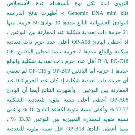
النووي الدنا لكل نوع بأستخدام عدة الأستخلاص
Genomic DNA mini kits
:- أظهرت نتائج الدراسة
للبوادئ العشوائية البالغ عددها 10 بوادئ 50 حزمة, منها
21 حزمة ذات تعددية شكلية عند المقارنة بين النوعين ،
اذ أعطى البادئ
OP-A08
أعلى عدد حزم ذات تعددية
شكلية والبالغ عددها 7 حزمة بينما اعطى البادئين
OP-
B18, PO-C18
أقل عدد حزم ذات تعددية شكلية والبالغ
عددها 1 حزمة أما البادئين
OP-B09
و
OP-C15
لم تعطي
أي حزمة ذات تعددية شكلية إذ كان عدد الحزم 0.0 عند
المقارنة بين النوعين ، وأظهرت النتائج أيضا أن البادئ
OP-A08
أعطی أعلی نسبة مئوية للتعددية الشكلية
77.77 % وأعلى نسبة مئوية لكفاءة البادئ 18 % وأعلى
نسبة مئوية للمقدرة التمييزية بين النوعين 33.33 % ،
بينما أعطى البادئ
OP-B18
اقل نسبة مئوية للتعددية