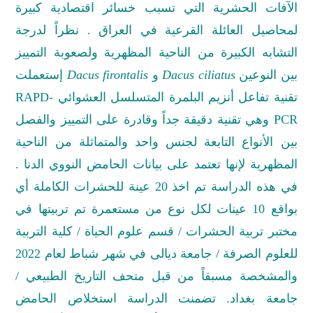
الآفات الحشرية التي تسبب خسائر اقتصادية كبيرة
لمحاصيل العائلة القرعية في العراق . نظراً لدرجة
التشابه الكبيرة من الناحية المظهرية ولصعوبة التمييز
بين النوعين
Dacus ciliatus
و
Dacus firontalis
إستعملت
تقنية تفاعل أنزيم البلمرة المتسلسل العشوائي
RAPD-
PCR
وهي تقنية دقيقة جداً وقادرة على التمييز والفصل
بين الأنواع التابعة لجنس واحد والمتماثلة من الناحية
المظهرية لإنها تعتمد على بيانات الحامض النووي الدنا .
في هذه الدراسة تم اخذ 20 عينة للحشرات الكاملة أي
بواقع 10 عينات لكل نوع من مستعمرة تم تربيتها في
مختبر تربية الحشرات / قسم علوم الحياة / كلية التربية
للعلوم الصرفة / جامعة ديالى في شهر شباط لعام 2022
والمشخصة مسبقاً من قبل متحف التاريخ الطبيعي /
جامعة بغداد. تضمنت الدراسة استخلاص الحامض