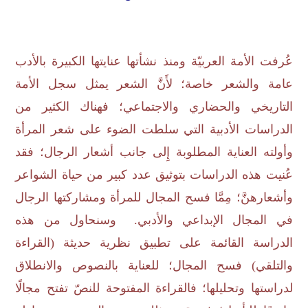
عُرفت الأمة العربيّة ومنذ نشأتها عنايتها الكبيرة بالأدب
عامة والشعر خاصة؛ لأَنَّ الشعر يمثل سجل الأمة
التاريخي والحضاري والاجتماعي؛ فهناك الكثير من
الدراسات الأدبية التي سلطت الضوء على شعر المرأة
وأولته العناية المطلوبة إِلى جانب أشعار الرجال؛ فقد
عُنيت هذه الدراسات بتوثيق عدد كبير من حياة الشواعر
وأشعارهنَّ؛ مِمَّا فسح المجال للمرأة ومشاركتها الرجال
في المجال الإبداعي والأدبي. وسنحاول من هذه
الدراسة القائمة على تطبيق نظرية حديثة (القراءة
والتلقي) فسح المجال؛ للعناية بالنصوص والانطلاق
لدراستها وتحليلها؛ فالقراءة المفتوحة للنصّ تفتح مجالًا