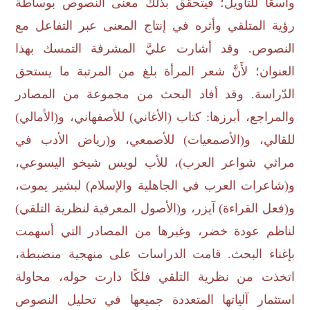
واسعًا للتأويل؛ فيتحقق بذلك معنى النصوص بوساطة
رؤية المتلقي وأثره في إنتاج المعنى عبر التفاعل مع
النصوص. وقد أشارت عليَّ المشرفة التمسك بهذا
العنوان؛ لأَنَّ شعر المرأة بلغ من المرتبة ما يستحق
الدّراسة. وقد أفاد البحث من مجموعة من المصادر
والمراجع، أبرزها: كتاب (الأغاني) للأصفهاني، و(الأمالي)
للقالي، و(الأصمعيات) للأصمعي، و(رياض الأدب في
مراثي شواعر العرب)، للأب لويس شيخو اليسوعي،
و(شاعرات العرب في الجاهلية والإسلام) لبشير يموت،
و(فعل القراءة) آيزر، و(الأصول المعرفية لنظرية التلقي)
لناظم عودة خضر، وغيرها من المصادر التي أسهمت
بإغناء البحث. قامت الدراسات على منهجية منضبطة،
اتخذت من نظرية التلقي فلكًا دارت حوله، محاولة
استثمار آلياتها المتعددة جميعها في تحليل النصوص