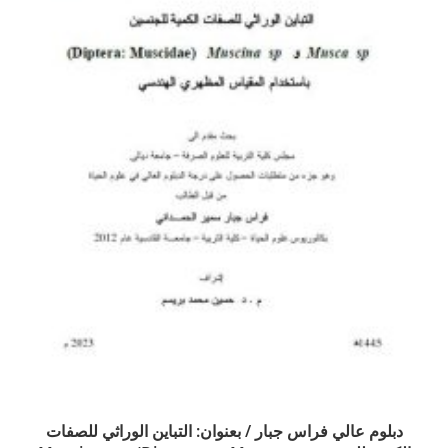
دبلوم عالي فراس جبار / بعنوان: التباين الوراثي للصفات