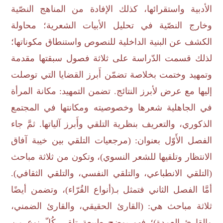
الأدبية واستقرائها، كذلك الإفادة من المناهج النصّية
وخارج النصّية في تحليل الأبيات الشعرية؛ محاولة
الكشف عن البنية الداخلية للنصوص واستنطاق مكوناتها؛
لذلك قسمت الدّراسة على ثلاثة فصول سبقتها مقدمة
وتمهيد وختمت بخلاصة تضمّن أَبرز القضايا التي توصلت
إليها مع عرض لأبرز النتائج. تضمن التمهيد: مكانة المرأة
في الجاهلية شعرها وخصوصيته ومكانتها في المجتمع
الذكوري، والتعريف بنظرية التلقي وأَبرز آلياتها. ثمَّ جاء
الفصل الأَوّل بعنوان: (مرجعيات التلقي بين خيبة آفاق
الانتظار وتلقيها للشعر النسوي)، وتكون من ثلاثة مباحث
(التلقي الانطباعي، والتلقي النفسي، والتلقي الثقافي).
أمَّا الفصل الثاني فتمثل بـ(أنواع القُرّاء)، وتضمن أيضًا
ثلاثة مباحث هي: (القارئ الحقيقي، والقارئ الضمني،
والقارئ العمدة)؛ فهو يوضح طبيعة تلقي كُلّ نوع من