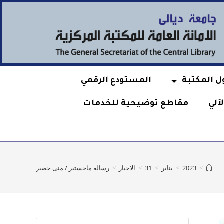
ل المكتبة
المستودع الرقمي
آلي
مقاطع توضيحية للخدمات
>
2023
>
يناير
>
31
>
الاخبار
>
رسالة ماجستير / منى خضير