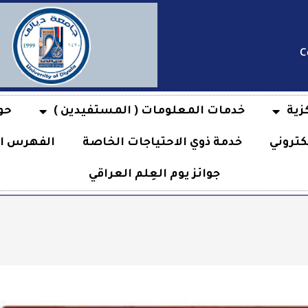
C
زية
خدمات المعلومات ( المستفيدين )
حو
كتروني
خدمة ذوي الاحتياجات الخاصة
الفهرس ال
جوائز يوم العِلم العراقي