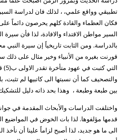
دراسة الحديث وبمرور الزمن اصبحت علما مست
تطبيقي وواقع علمي، ، لذلك فان لدراسة السير
فكان العظماء والقادة كلهم يحرصون دائماً على
قورنت بغيره من الأنبياء وخير مثال على ذلك س
والتصحيف كما أن نسبتها الى كاتبيها لم تثبت، ب
بين طبعة وطبعة ، وهذا بحد ذاته دليل للتشكيك ف
واختلفت الدراسات والأبحاث المقدمة في جوانب ا
قدمها مؤلفوها. لذا بات الخوض في المواضيع ا
الى ما هو جديد، لذا أصبح لزاماً علينا أن نأخذ