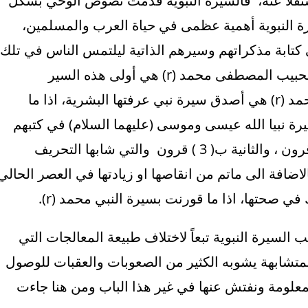
قلا عنه، فالسيرة النبوية قدمت نصوص الوحي بشكل
ة النبوية أهمية عظمى في حياة العرب والمسلمين،
 كتابة مذكراتهم وسيرهم الذاتية ليلتمس الناس في تلك
السير مواطن الاقتداء والافادة، لذا فأن سيرة الحبيب المصطفى محمد (r) هي أولى هذه السير
بالدراسة. ومن الثابت تاريخياً إن سيرة النبي محمد (r) هي أصدق سيرة نبي عرفتها البشرية، اذا ما
يرة نبيا الله عيسى وموسى (عليهما السلام) في كتبهم
التي كتبت في عهود متأخرة تقدر الاولى ب(5) قرون ، والثانية ب( 3 ) قرون والتي شابها التحريف
الاضافة الى ماتم من انقاصها او زيادتها في العصر الحالي
ي صحتها، اذا ما قورنت بسيرة النبي محمد (r).
لسيرة النبوية تبعاً لاختلاف طبيعة المعالجات التي
لمتشابهة يشوبه الكثير من الصعوبات والعقبات للوصول
 المعلومة ونفتش عنها في غير هذا الباب ومن هنا جاءت