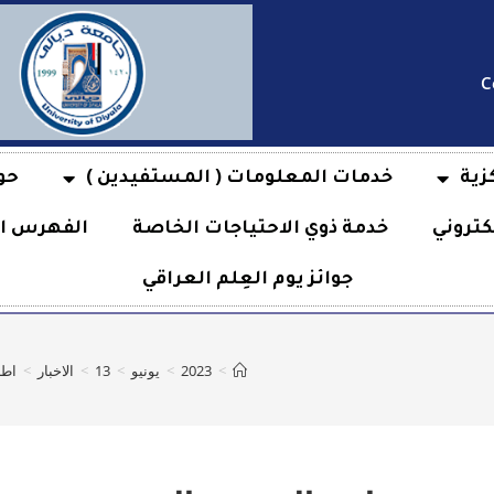
C
زية
خدمات المعلومات ( المستفيدين )
حو
كتروني
خدمة ذوي الاحتياجات الخاصة
الفهرس ال
جوائز يوم العِلم العراقي
>
2023
>
يونيو
>
13
>
الاخبار
>
اطرو