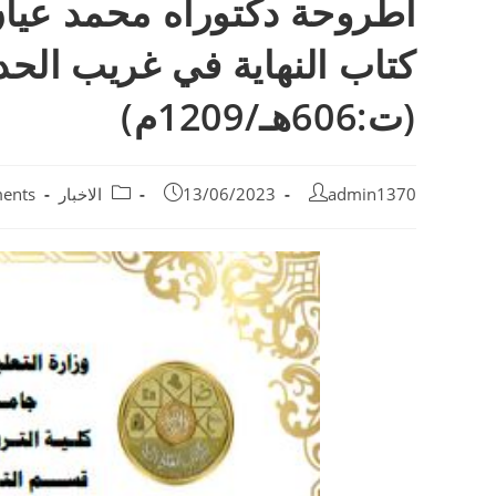
اطروحة دكتوراه محمد عيان 
كتاب النهاية في غريب الحدي
(ت:606هـ/1209م)
admin1370
13/06/2023
الاخبار
ents