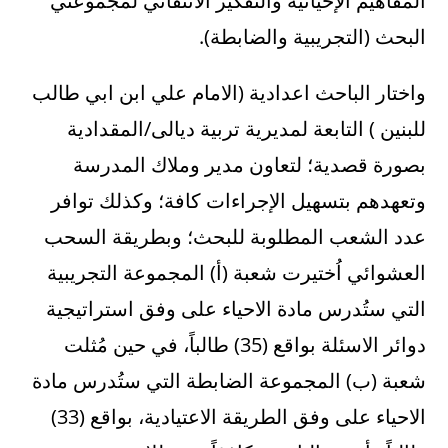
المفاهيم الإحيائية والتفكير الانتقائي لمجموعتي
البحث (التجريبية والضابطة).
واختار الباحث اعدادية (الامام علي ابن ابي طالب
للبنين ) التابعة لمديرية تربية ديالى/المقدادية
بصورة قصدية؛ لتعاون مدير وملاك المدرسة
وتعهدهم بتسهيل الإجراءات كافة؛ وكذلك توافر
عدد الشعب المطلوبة للبحث؛ وبطريقة السحب
العشوائي اُختيرت شعبة (أ) المجموعة التجريبية
التي ستُدرس مادة الاحياء على وفق استراتيجية
دوائر الاسئلة بواقع (35) طالباً، في حين مُثلت
شعبة (ب) المجموعة الضابطة التي ستُدرس مادة
الاحياء على وفق الطريقة الاعتيادية، بواقع (33)