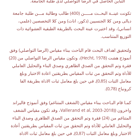
التباين الحاصل في الرضا التواصلي لدى طلبة الجامعة.
تكونت عينــة البحــث مـــــن (400) طالب وطالبة مـــن طلبة جامعة
ديالى ومن كلا الجنسيين (ذكور، اناث) ومن كلا التخصصين (علمي،
انساني)، وقد اختيرت عينة البحث بالطريقة الطبقية العشوائية ذات
التوزيع المتناسب.
ولتحقيق اهداف البحث قام الباحث ببناء مقياس (الرضا التواصلي) وفق
أنموذج هشت (Hecht, 1978)، وتكون مقياس الرضا التواصلي من (20)
فقرة وتم التحقق من الصدق الظاهري وصدق البناء والتحليل العاملي
للأداة وتم التحقق من ثبات المقياس بطريقتين اعادة الاختبار وبلغ
معامل الثبات (0,85), في حين بلغ معامل ثبات الاداة بطريقة الفا
كرونباخ (0,78).
كمـا قام البـاحث ببناء مقياس (الشغف المتناغم) وفق أنموذج فاليراند
واخرون ((Vallerand et al, 2003-2018، وقد تكون مقياس الشغف
المتناغم من (24) فقرة وتم التحقق من الصدق الظاهري وصدق البناء
والتحليل العاملي للأداة وتم التحقق من ثبات المقياس بطريقتين أعادة
الاختبار وبلغ معامل الثبات (0,87), في حين بلغ معامل ثبات الاداة