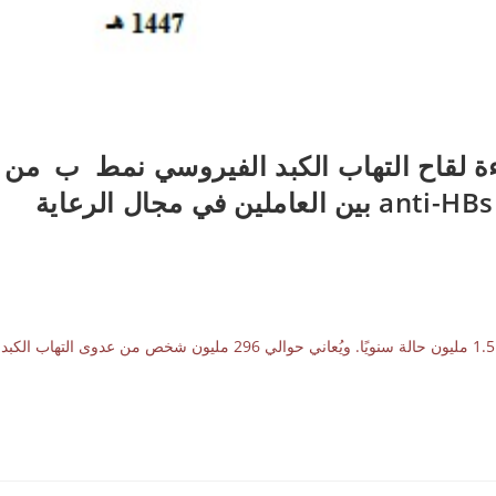
اءة لقاح التهاب الكبد الفيروسي نمط ب من
خلال مستويات الاضداد السطحيةanti-HBs IgG بين العاملين في مجال الرعاية
المستخلص يُقدر عدد الإصابات الجديدة بالتهاب الكبد "ب" بأكثر من 1.5 مليون حالة سنويًا. ويُعاني حوالي 296 مليون شخص من عدوى التهاب الكبد