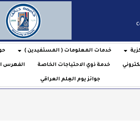
C
زية
خدمات المعلومات ( المستفيدين )
حو
كتروني
خدمة ذوي الاحتياجات الخاصة
الفهرس ال
جوائز يوم العِلم العراقي