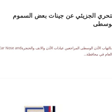
لتحري الجزيئي عن جينات بعض السموم
 الوسطى
المستخلص تضمنت الدراسة جمع 172 عينة من المرضى المصابين بالتهاب الأذن الوسطى المراجعين عيادات الأذن والانف والحنجرةose and