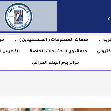
C
زية
خدمات المعلومات ( المستفيدين )
حو
كتروني
خدمة ذوي الاحتياجات الخاصة
الفهرس ال
جوائز يوم العِلم العراقي